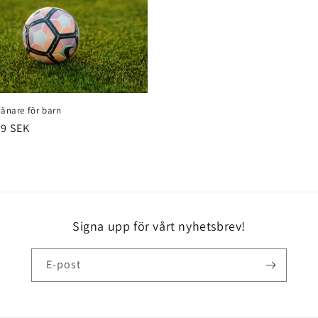
ränare för barn
rie
49 SEK
Signa upp för vårt nyhetsbrev!
E-post