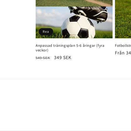
:
Rea
Anpassad träningsplan 5-6 åringar (fyra
Fotbollst
veckor)
Ordina
Från 3
Ordinarie
Försäljningspris
349 SEK
549 SEK
pris
pris