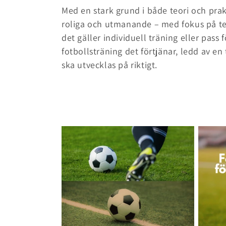
Med en stark grund i både teori och pra
u
roliga och utmanande – med fokus på tek
k
det gäller individuell träning eller pass 
fotbollsträning det förtjänar, ledd av e
t
ska utvecklas på riktigt.
s
e
r
i
e