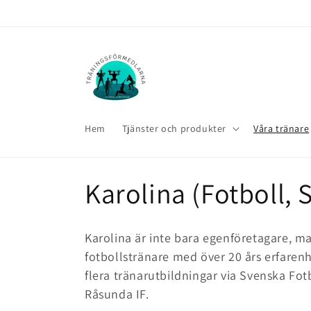
vidare
till
innehåll
Hem
Tjänster och produkter
Våra tränare
P
Karolina (Fotboll,
r
Karolina är inte bara egenföretagare, 
o
fotbollstränare med över 20 års erfare
flera tränarutbildningar via Svenska Fot
d
Råsunda IF.