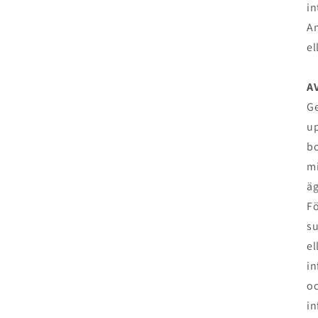
in
An
el
A
Ge
up
bo
mi
äg
Fö
su
el
in
oc
in