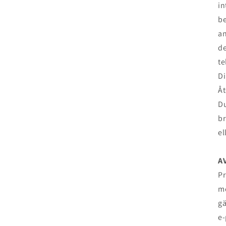
in
be
an
de
te
Di
Åt
Du
br
el
A
Pr
me
gä
e-