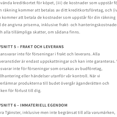
vända kreditkortet för köpet, (iii) de kostnader som uppstår f
n räkning kommer att betalas av ditt kreditkortsföretag, och (i
 kommer att betala de kostnader som uppstår för din räkning
ll de angivna priserna, inklusive frakt- och hanteringskostnade
h alla tillämpliga skatter, om sådana finns.
VSNITT 5 – FRAKT OCH LEVERANS
 ansvarar inte för förseningar i frakt och leverans. Alla
veranstider är endast uppskattningar och kan inte garanteras. 
svarar inte för förseningar som orsakas av budföretag,
llhantering eller händelser utanför vår kontroll. När vi
erlämnar produkterna till budet övergår äganderätten och
sken för förlust till dig.
VSNITT 6 – IMMATERIELL EGENDOM
ra Tjänster, inklusive men inte begränsat till alla varumärken,