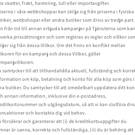
te skatter, frakt, hantering, tull eller importavgifter.
iserna i våra webbshoppar kan skilja sig från priserna i fysiska
tiker, webbshopar eller andra butiker som drivs av tredje part.
n från tid till annan erbjuda kampanjer på Tjänsterna som ka
verka prissättningen och som regleras av regler och villkor so
iljer sig från dessa Villkor. Om det finns en konflikt mellan
llkoren för en kampanj och dessa Villkor, gäller
mpanjvillkoren.
 samtycker till att tillhandahålla aktuell, fullständig och korre
formation om köp, betalning och konto för alla köp som görs i
ra butiker. Du samtycker till att omedelbart uppdatera ditt ko
h annan information, inklusive din e-postadress,
editkortsnummer och utgångsdatum, så att vi kan slutföra din
ansaktioner och kontakta dig vid behov.
 försäkrar och garanterar att (i) de kreditkortsuppgifter du
mnar är sanna, korrekta och fullständiga, (ii) du är behörig att