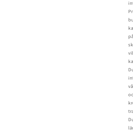
in
Pr
bu
ka
på
sk
vi
ka
Du
in
vå
oc
kr
tr
Du
lä