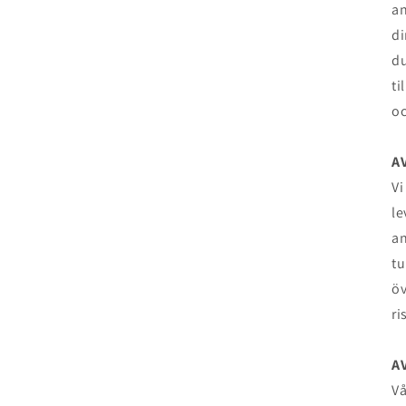
an
di
du
ti
oc
A
Vi
le
an
tu
öv
ri
A
Vå