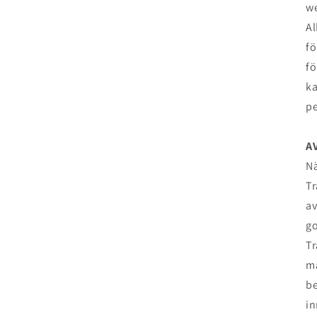
w
Al
fö
fö
ka
pe
A
Nä
Tr
av
go
Tr
må
be
in