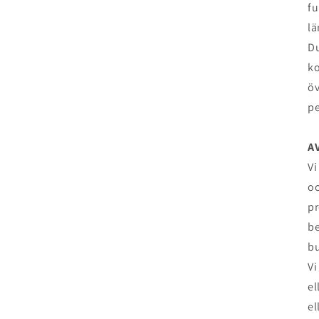
fu
lä
Du
ko
öv
pe
A
Vi
oc
pr
be
bu
Vi
el
el