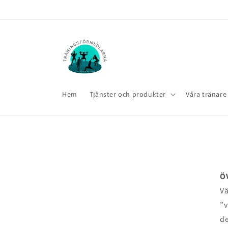
vidare
till
innehåll
Hem
Tjänster och produkter
Våra tränare
Ö
Vä
”v
de