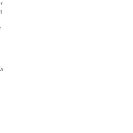
ör
v)
r
Vi