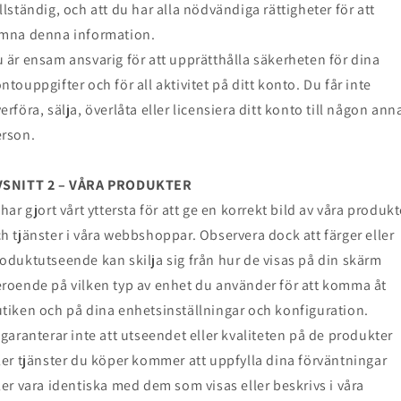
llständig, och att du har alla nödvändiga rättigheter för att
mna denna information.
 är ensam ansvarig för att upprätthålla säkerheten för dina
ntouppgifter och för all aktivitet på ditt konto. Du får inte
erföra, sälja, överlåta eller licensiera ditt konto till någon ann
rson.
VSNITT 2 – VÅRA PRODUKTER
 har gjort vårt yttersta för att ge en korrekt bild av våra produkt
h tjänster i våra webbshoppar. Observera dock att färger eller
oduktutseende kan skilja sig från hur de visas på din skärm
roende på vilken typ av enhet du använder för att komma åt
tiken och på dina enhetsinställningar och konfiguration.
 garanterar inte att utseendet eller kvaliteten på de produkter
ler tjänster du köper kommer att uppfylla dina förväntningar
ler vara identiska med dem som visas eller beskrivs i våra