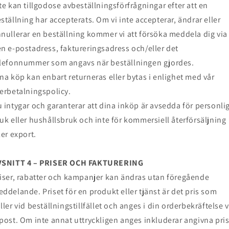
te kan tillgodose avbeställningsförfrågningar efter att en
ställning har accepterats. Om vi inte accepterar, ändrar eller
nullerar en beställning kommer vi att försöka meddela dig via
n e-postadress, faktureringsadress och/eller det
lefonnummer som angavs när beställningen gjordes.
na köp kan enbart returneras eller bytas i enlighet med vår
erbetalningspolicy.
 intygar och garanterar att dina inköp är avsedda för personli
uk eller hushållsbruk och inte för kommersiell återförsäljning
ler export.
VSNITT 4 – PRISER OCH FAKTURERING
iser, rabatter och kampanjer kan ändras utan föregående
ddelande. Priset för en produkt eller tjänst är det pris som
ller vid beställningstillfället och anges i din orderbekräftelse v
post. Om inte annat uttryckligen anges inkluderar angivna pri