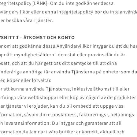
tegritetspolicy [LÄNK]. Om du inte godkänner dessa
vändarvillkor eller denna Integritetspolicy bör du inte använd
ler besöka våra Tjänster.
VSNITT 1 – ÅTKOMST OCH KONTO
nom att godkänna dessa Användarvillkor intygar du att du ha
pnått myndighetsåldern i den stat eller provins där du är
satt, och att du har gett oss ditt samtycke till att dina
nderåriga anhöriga får använda Tjänsterna på enheter som d
er, köper eller förvaltar.
r att kunna använda Tjänsterna, inklusive åtkomst till eller
rfning i våra webbshoppar eller köp av någon av de produkter
ler tjänster vi erbjuder, kan du bli ombedd att uppge viss
formation, såsom din e-postadress, fakturerings-, betalnings-
h leveransinformation. Du intygar och garanterar att all
formation du lämnar i våra butiker är korrekt, aktuell och