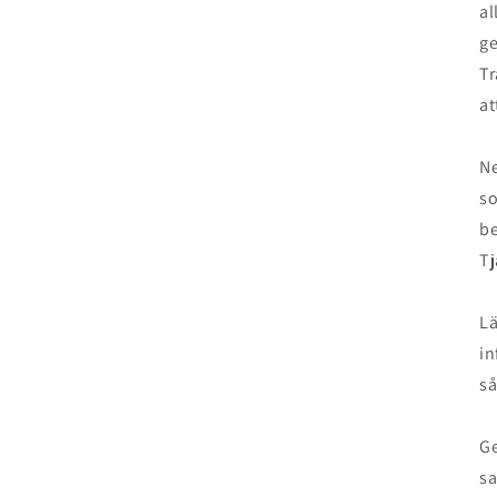
al
ge
Tr
at
Ne
so
be
Tj
Lä
in
så
Ge
sa