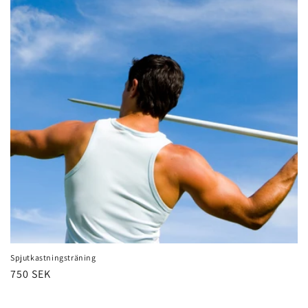
Spjutkastningsträning
Ordinarie
750 SEK
pris