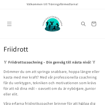
vidare
Välkommen till Träningsförmedlarna!
till
innehåll
Varukorg
P
Friidrott
r
🏅
Friidrottscoachning – Din genväg till nästa nivå!
🏅
o
Drömmer du om att springa snabbare, hoppa längre eller
d
kasta med mer kraft? Med vår professionella coachning
får du verktygen, tekniken och motivationen som krävs
u
för att nå dina mål – oavsett om du är nybörjare, junior
k
eller elit.
t
Våra erfarna friidrottscoacher brinner för att hjälpa dig