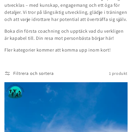
utvecklas – med kunskap, engagemang och ett öga för
s
detaljer. Vi tror på långsiktig utveckling, glädje i träningen
e
och att varje idrottare har potential att överträffa sig själv.
r
Boka din första coachning och upptäck vad du verkligen
är kapabel till. Din resa mot personbästa börjar här!
i
Fler kategorier kommer att komma upp inom kort!
e
:
Filtrera och sortera
1 produkt