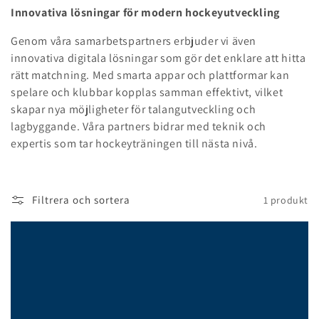
Innovativa lösningar för modern hockeyutveckling
s
Genom våra samarbetspartners erbjuder vi även
e
innovativa digitala lösningar som gör det enklare att hitta
r
rätt matchning. Med smarta appar och plattformar kan
spelare och klubbar kopplas samman effektivt, vilket
i
skapar nya möjligheter för talangutveckling och
lagbyggande. Våra partners bidrar med teknik och
e
expertis som tar hockeyträningen till nästa nivå.
:
Filtrera och sortera
1 produkt