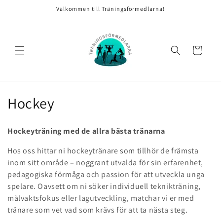
vidare
Välkommen till Träningsförmedlarna!
till
innehåll
Varukorg
P
Hockey
r
Hockeyträning med de allra bästa tränarna
o
Hos oss hittar ni hockeytränare som tillhör de främsta
d
inom sitt område – noggrant utvalda för sin erfarenhet,
pedagogiska förmåga och passion för att utveckla unga
u
spelare. Oavsett om ni söker individuell teknikträning,
k
målvaktsfokus eller lagutveckling, matchar vi er med
tränare som vet vad som krävs för att ta nästa steg.
t