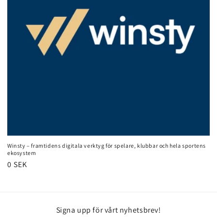
Winsty – framtidens digitala verktyg för spelare, klubbar och hela sportens
ekosystem
Ordinarie
0 SEK
pris
Signa upp för vårt nyhetsbrev!